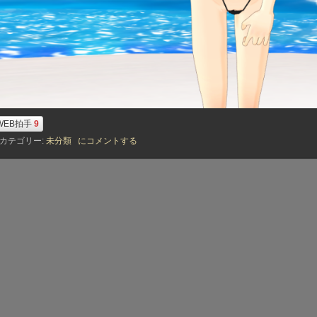
WEB拍手
9
暑
カテゴリー:
未分類
にコメントする
す
ぎ
ワ
ロ
タ