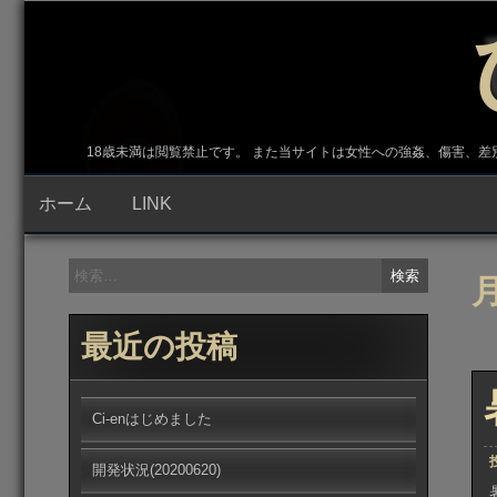
コ
ン
テ
ン
ツ
へ
ス
キ
18歳未満は閲覧禁止です。 また当サイトは女性への強姦、傷害、
ッ
プ
ホーム
LINK
検
索:
最近の投稿
Ci-enはじめました
開発状況(20200620)