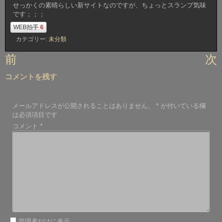
せっかくの素晴らしい新サイトなのですが、ちょっとスランプ気味
です；；；
WEB拍手
6
カテゴリー:
未分類
投
前
次
稿
コメントを残す
ナ
ビ
メールアドレスが公開されることはありません。
*
が付いている欄
ゲ
は必須項目です
ー
コメント
*
シ
ョ
ン
管理者だけに表示