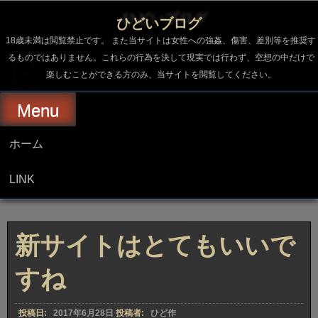
コ
ン
ひどいブログ
テ
ン
18歳未満は閲覧禁止です。 また当サイトは女性への強姦、傷害、差別等を推奨す
ツ
るものではありません。これらの行為を決して現実では行わず、空想の中だけで
へ
楽しむことができる方のみ、当サイトを閲覧してください。
ス
キ
ッ
Menu
プ
ホーム
LINK
新サイトはとてもいいで
すね
投稿日:
2017年6月28日
投稿者:
ひど作