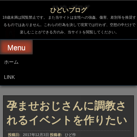
コ
ン
ひどいブログ
テ
ン
18歳未満は閲覧禁止です。 また当サイトは女性への強姦、傷害、差別等を推奨す
ツ
るものではありません。これらの行為を決して現実では行わず、空想の中だけで
へ
楽しむことができる方のみ、当サイトを閲覧してください。
ス
キ
ッ
Menu
プ
ホーム
LINK
孕ませおじさんに調教さ
れるイベントを作りたい
投稿日:
2017年12月3日
投稿者:
ひど作