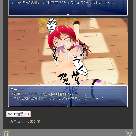
WEB拍手
13
カテゴリー:
未分類
投
前
次