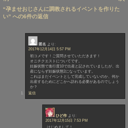
稿
“孕ませおじさんに調教されるイベントを作りた
ナ
い” への6件の返信
ビ
ゲ
ー
シ
匿名
より:
ョ
2017年12月14日 5:57 PM
ン
初コメです！ご質問させていただきます！
オニチクエストについてです。
妊娠状態で進行度10で出産と記されていましたが、出
産にならず妊娠状態2になっています。
これはまだイベントとして完成していないのか、何か
出産するためにどこかへ訪れる必要があるのでしょう
か？
返信
ひど作
より:
2017年12月15日 7:53 PM
はじめまして！