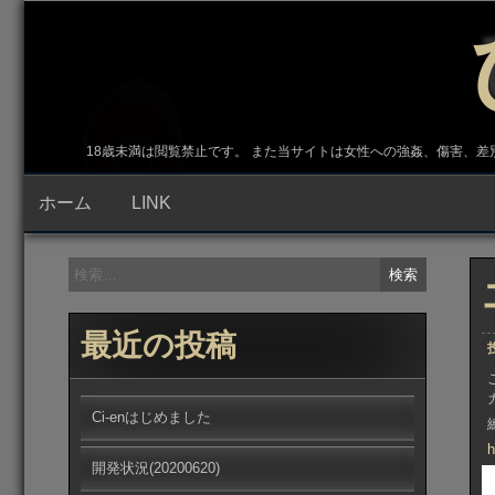
コ
ン
テ
ン
ツ
へ
ス
キ
18歳未満は閲覧禁止です。 また当サイトは女性への強姦、傷害、
ッ
プ
ホーム
LINK
検
索:
最近の投稿
Ci-enはじめました
h
開発状況(20200620)