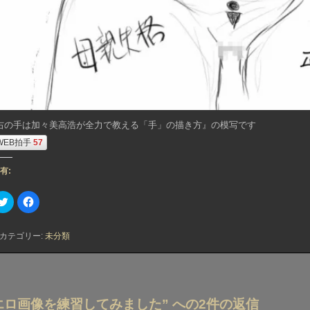
右の手は加々美高浩が全力で教える「手」の描き方』の模写です
WEB拍手
57
有:
ク
F
リ
a
ッ
c
ク
e
し
b
カテゴリー:
未分類
て
o
T
o
w
k
i
で
前
t
共
t
有
e
す
r
る
エロ画像を練習してみました” への2件の返信
で
に