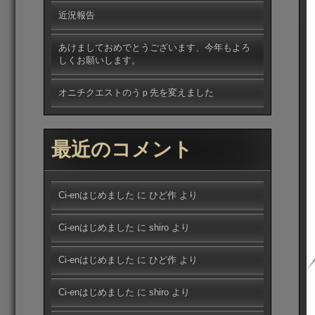
近況報告
あけましておめでとうございます、今年もよろ
しくお願いします。
オニチクエストのうｐ先を変えました
最近のコメント
Ci-enはじめました
に
ひど作
より
Ci-enはじめました
に
shiro
より
Ci-enはじめました
に
ひど作
より
Ci-enはじめました
に
shiro
より