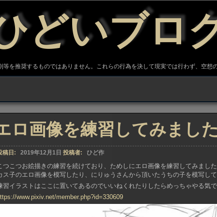
ひどいブロ
差別等を推奨するものではありません。これらの行為を決して現実では行わず、空想
エロ画像を練習してみまし
投稿日:
2019年12月1日
投稿者:
ひど作
こつこつお絵描きの練習を続けており、ためしにエロ画像を練習してみまし
カス子のエロ画像を模写したり、にりゅうさんから頂いたうちの子を模写し
練習イラストはここに置いてあるのでいいねくれたりしたらめっちゃやる気
ttps://www.pixiv.net/member.php?id=330609