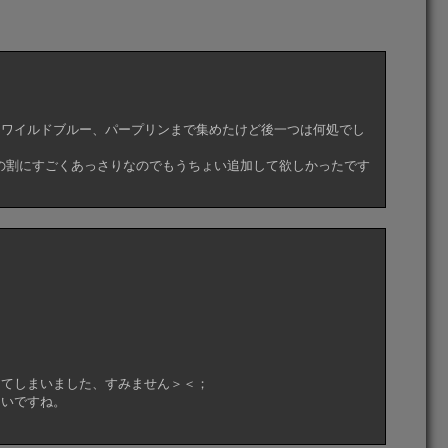
、ワイルドブルー、パープリンまで集めたけど後一つは何処でし
の割にすごくあっさりなのでもうちょい追加して欲しかったです
ってしまいました、すみません＞＜；
たいですね。