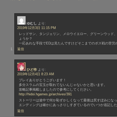
共
は
有
ク
(
リ
新
ッ
し
ク
い
し
ウ
て
ゆむし
より:
ィ
く
ン
だ
2019年12月3日 11:15 PM
ド
さ
ウ
い
レッドサン、タンジェリン、メロウイエロー、グリーンウッド
で
(
ょうか？
開
新
き
し
一応あれな手段でEDは見たんですけどそこまでのボス戦の苦労
ま
い
す
ウ
返信
)
ィ
ン
ド
ウ
で
開
ひど作
より:
き
ま
2019年12月4日 8:23 AM
す
プレイありがとうございます！
)
多分スラムの宝玉が取れてないんじゃないかと思います。
攻略記事掲載しましたので参考にしてください。
http://hidoi.hgames.jp/archives/391
ストーリーは途中で何か恥ずかしくなって最後は尻すぼみにな
エンディングは確かにあっさりしすぎているのでいつか追記し
返信